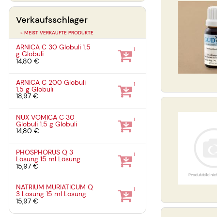
Verkaufsschlager
» MEIST VERKAUFTE PRODUKTE
ARNICA C 30 Globuli
1.5
1
g
Globuli
14,80 €
ARNICA C 200 Globuli
1
1.5 g
Globuli
18,97 €
NUX VOMICA C 30
1
Globuli
1.5 g
Globuli
14,80 €
PHOSPHORUS Q 3
1
Lösung
15 ml
Lösung
15,97 €
NATRIUM MURIATICUM Q
1
3 Lösung
15 ml
Lösung
15,97 €