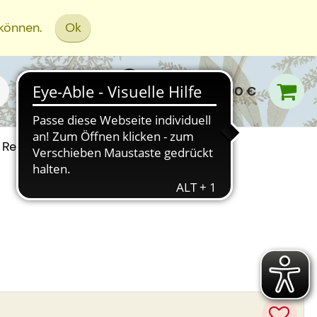
 können.
Ok
0,00 €
Rezept Einreichen