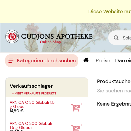
Diese Website nut
Kategorien durchsuchen
Preise
Darre
Produktsuche
Verkaufsschlager
Sie suchen na
» MEIST VERKAUFTE PRODUKTE
ARNICA C 30 Globuli
1.5
Keine Ergebni
1
g
Globuli
14,80 €
ARNICA C 200 Globuli
1
1.5 g
Globuli