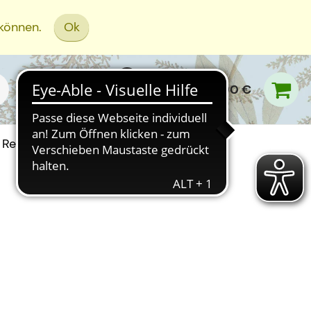
 können.
Ok
0,00 €
Rezept Einreichen