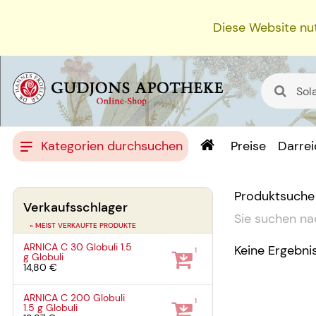
Diese Website nut
Kategorien durchsuchen
Preise
Darre
Produktsuche
Verkaufsschlager
Sie suchen na
» MEIST VERKAUFTE PRODUKTE
ARNICA C 30 Globuli
1.5
Keine Ergebni
1
g
Globuli
14,80 €
ARNICA C 200 Globuli
1
1.5 g
Globuli