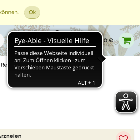
 können.
Ok
0,00 €
Rezept Einreichen
Arzneien