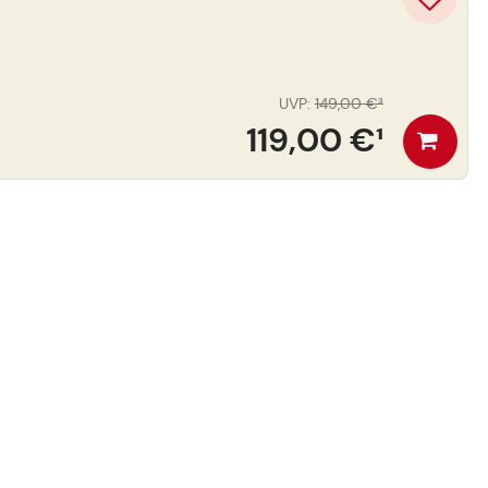
UVP
:
149,00 €
³
119,00 €
¹