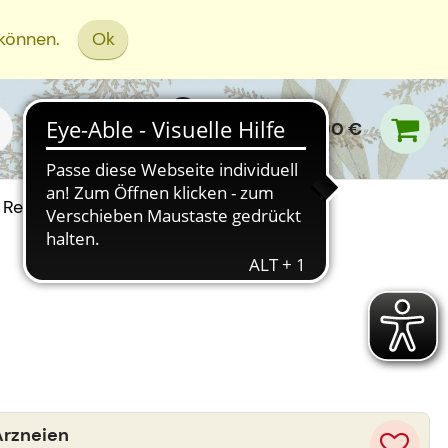
 können.
Ok
0,00 €
Rezept Einreichen
Arzneien