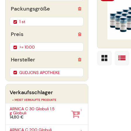
Packungsgröße
1 st
Preis
>= 10.00
Hersteller
GUDJONS APOTHEKE
Verkaufsschlager
» MEIST VERKAUFTE PRODUKTE
ARNICA C 30 Globuli
1.5
1
g
Globuli
14,80 €
ARNICA C 200 Globuli