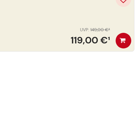
UVP
:
149,00 €
³
119,00 €
¹