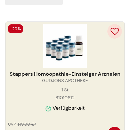
-20%
Stappers Homöopathie-Einsteiger Arzneien
GUDJONS APOTHEKE
1
St
81010612
Verfügbarkeit
UVP
:
149,00 €
³