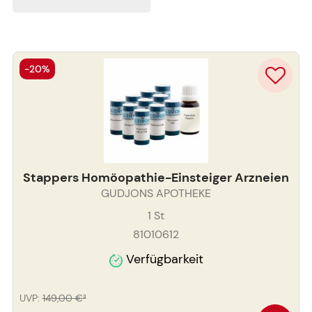
-20%
Stappers Homöopathie-Einsteiger Arzneien
GUDJONS APOTHEKE
1
St
81010612
Verfügbarkeit
UVP
:
149,00 €
³