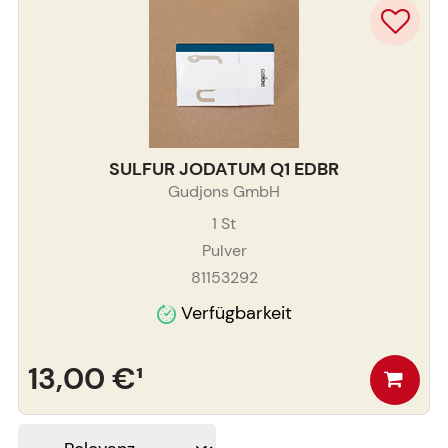
SULFUR JODATUM Q1 EDBR
Gudjons GmbH
1
St
Pulver
81153292
Verfügbarkeit
13,00 €
¹