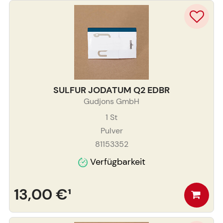
SULFUR JODATUM Q2 EDBR
Gudjons GmbH
1
St
Pulver
81153352
Verfügbarkeit
13,00 €
¹