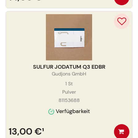
SULFUR JODATUM Q3 EDBR
Gudjons GmbH
1
St
Pulver
81153688
Verfügbarkeit
13,00 €
¹