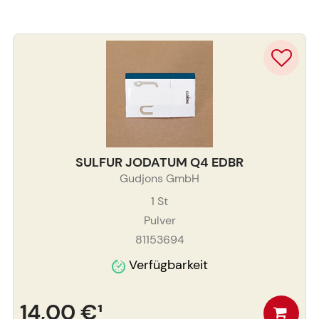
SULFUR JODATUM Q4 EDBR
Gudjons GmbH
1
St
Pulver
81153694
Verfügbarkeit
14,00 €
¹