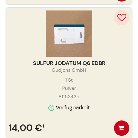
SULFUR JODATUM Q6 EDBR
Gudjons GmbH
1
St
Pulver
81153435
Verfügbarkeit
14,00 €
¹