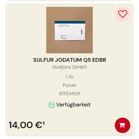
SULFUR JODATUM Q5 EDBR
Gudjons GmbH
1
St
Pulver
81153429
Verfügbarkeit
14,00 €
¹