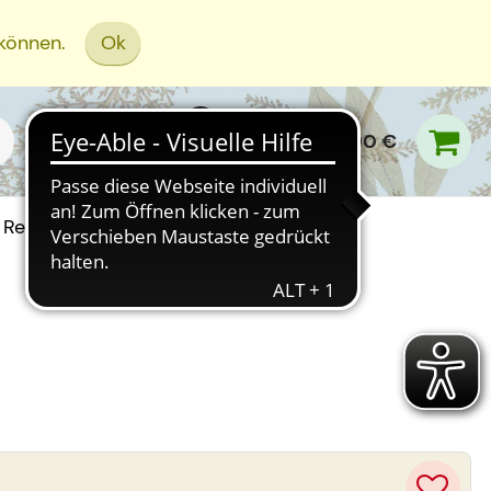
 können.
Ok
0,00 €
Rezept Einreichen