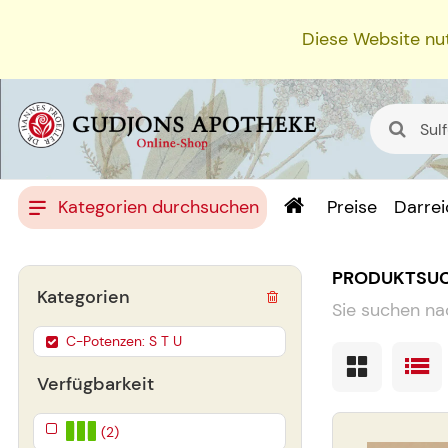
Diese Website nut
Kategorien durchsuchen
Preise
Darre
PRODUKTSU
Kategorien
Sie suchen na
C-Potenzen: S T U
Verfügbarkeit
(2)