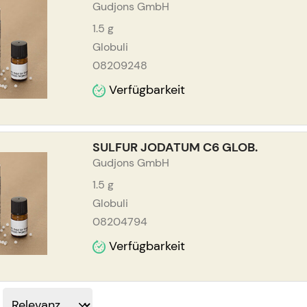
Gudjons GmbH
1.5
g
Globuli
08209248
Verfügbarkeit
SULFUR JODATUM C6 GLOB.
Gudjons GmbH
1.5
g
Globuli
08204794
Verfügbarkeit