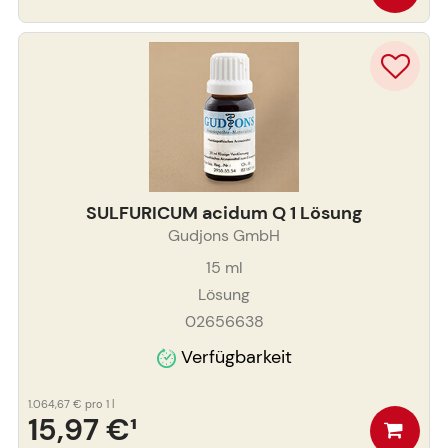
SULFURICUM acidum Q 1 Lösung
Gudjons GmbH
15
ml
Lösung
02656638
Verfügbarkeit
1.064,67 €
pro 1 l
15,97 €
¹