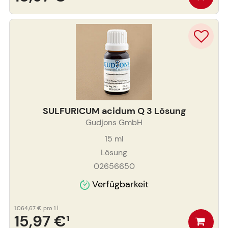
SULFURICUM acidum Q 3 Lösung
Gudjons GmbH
15
ml
Lösung
02656650
Verfügbarkeit
1.064,67 €
pro 1 l
15,97 €
¹