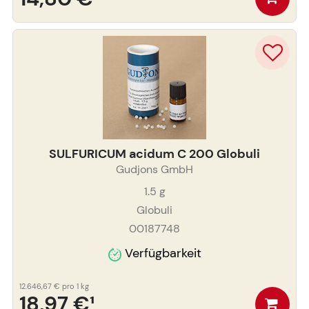
SULFURICUM acidum C 200 Globuli
Gudjons GmbH
1.5
g
Globuli
00187748
Verfügbarkeit
12.646,67 €
pro 1 kg
18,97 €
¹