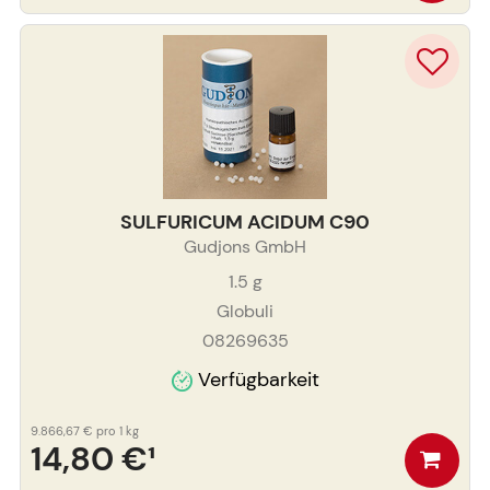
SULFURICUM ACIDUM C90
Gudjons GmbH
1.5
g
Globuli
08269635
Verfügbarkeit
9.866,67 €
pro 1 kg
14,80 €
¹