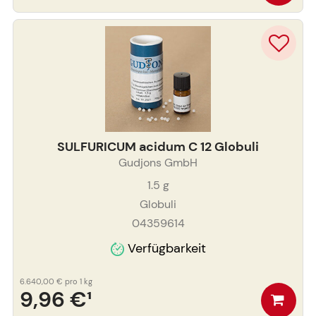
SULFURICUM acidum C 12 Globuli
Gudjons GmbH
1.5
g
Globuli
04359614
Verfügbarkeit
6.640,00 €
pro 1 kg
9,96 €
¹