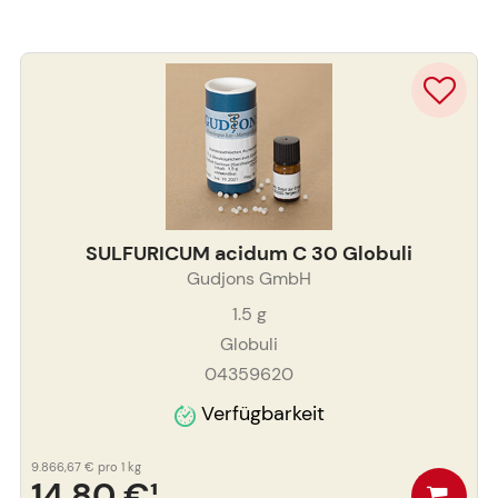
SULFURICUM acidum C 30 Globuli
Gudjons GmbH
1.5
g
Globuli
04359620
Verfügbarkeit
9.866,67 €
pro 1 kg
14,80 €
¹