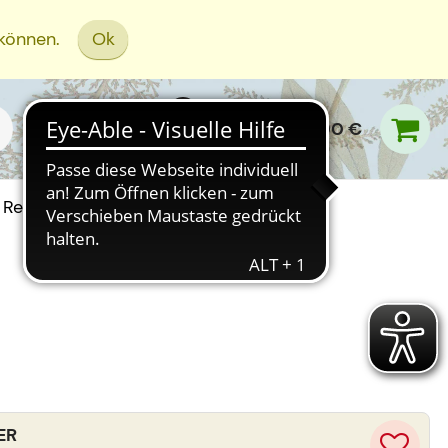
 können.
Ok
0,00 €
Rezept Einreichen
ER