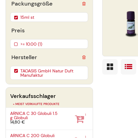
Packungsgröße
15ml st
Preis
>= 10.00 (1)
Hersteller
TAOASIS GmbH Natur Duft
Manufaktur
Verkaufsschlager
» MEIST VERKAUFTE PRODUKTE
ARNICA C 30 Globuli
1.5
1
g
Globuli
14,80 €
ARNICA C 200 Globuli
1