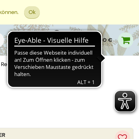
 können.
Ok
0,00 €
Rezept Einreichen
ER