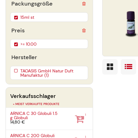
Packungsgröße
15ml st
Preis
>= 10.00
Hersteller
TAOASIS GmbH Natur Duft
Manufaktur (1)
Verkaufsschlager
» MEIST VERKAUFTE PRODUKTE
ARNICA C 30 Globuli
1.5
1
g
Globuli
14,80 €
ARNICA C 200 Globuli
1