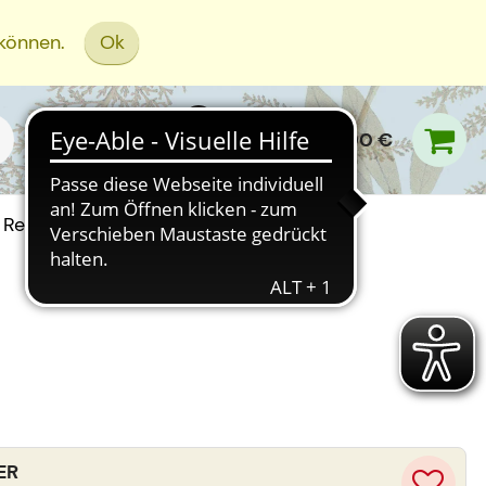
 können.
Ok
0,00 €
Rezept Einreichen
ER