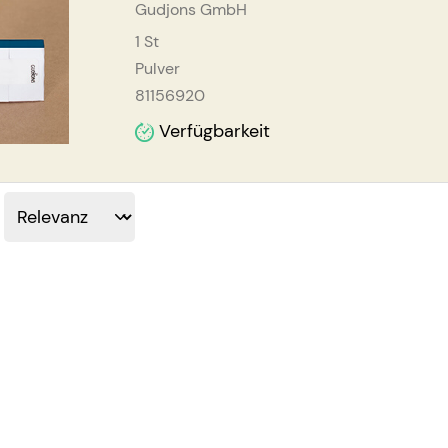
Gudjons GmbH
1
St
Pulver
81156920
Verfügbarkeit