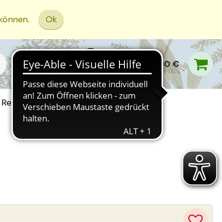
 können.
Ok
0,00 €
Rezept Einreichen