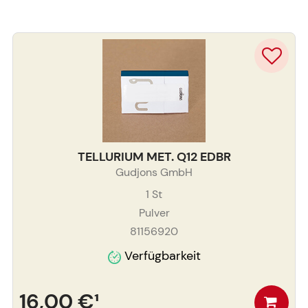
TELLURIUM MET. Q12 EDBR
Gudjons GmbH
1
St
Pulver
81156920
Verfügbarkeit
16,00 €
¹