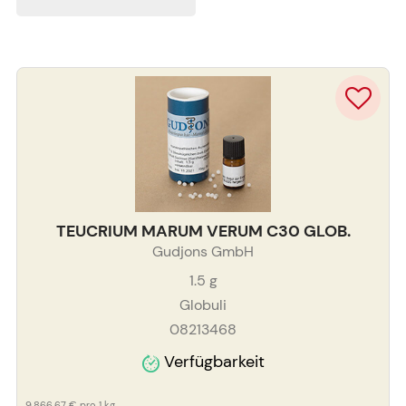
TEUCRIUM MARUM VERUM C30 GLOB.
Gudjons GmbH
1.5
g
Globuli
08213468
Verfügbarkeit
9.866,67 €
pro 1 kg