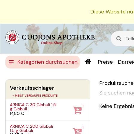
Diese Website nut
Kategorien durchsuchen
Preise
Darre
Produktsuche
Verkaufsschlager
Sie suchen na
» MEIST VERKAUFTE PRODUKTE
ARNICA C 30 Globuli
1.5
Keine Ergebni
1
g
Globuli
14,80 €
ARNICA C 200 Globuli
1
1.5 g
Globuli