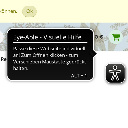
 können.
Ok
0,00 €
Rezept Einreichen