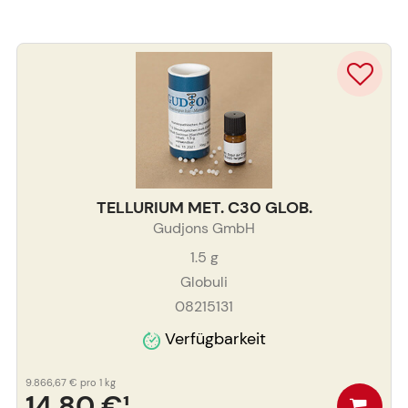
TELLURIUM MET. C30 GLOB.
Gudjons GmbH
1.5
g
Globuli
08215131
Verfügbarkeit
9.866,67 €
pro 1 kg
14,80 €
¹