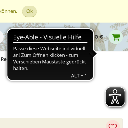
 können.
Ok
0,00 €
Rezept Einreichen