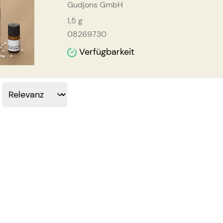
Gudjons GmbH
1,5
g
08269730
Verfügbarkeit