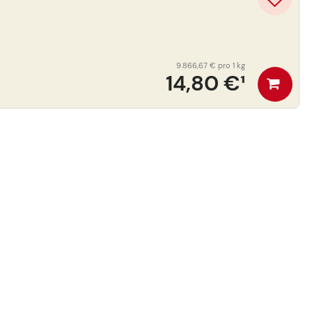
9.866,67 €
pro 1 kg
14,80 €
¹