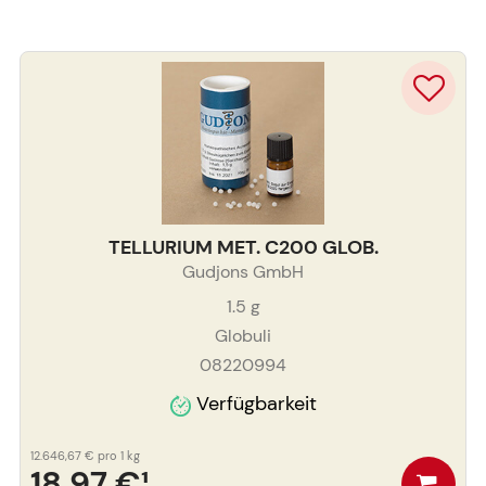
TELLURIUM MET. C200 GLOB.
Gudjons GmbH
1.5
g
Globuli
08220994
Verfügbarkeit
12.646,67 €
pro 1 kg
18,97 €
¹