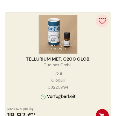
TELLURIUM MET. C200 GLOB.
Gudjons GmbH
1.5
g
Globuli
08220994
Verfügbarkeit
12.646,67 €
pro 1 kg
18,97 €
¹