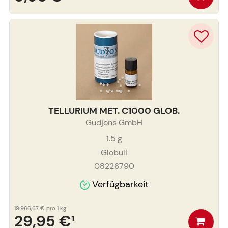
TELLURIUM MET. C1000 GLOB.
Gudjons GmbH
1.5
g
Globuli
08226790
Verfügbarkeit
19.966,67 €
pro 1 kg
29,95 €
¹