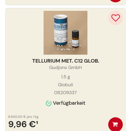
TELLURIUM MET. C12 GLOB.
Gudjons GmbH
1.5
g
Globuli
08209337
Verfügbarkeit
6.640,00 €
pro 1 kg
9,96 €
¹