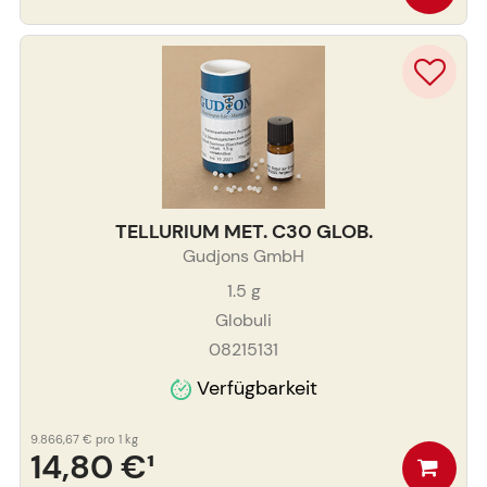
TELLURIUM MET. C30 GLOB.
Gudjons GmbH
1.5
g
Globuli
08215131
Verfügbarkeit
9.866,67 €
pro 1 kg
14,80 €
¹