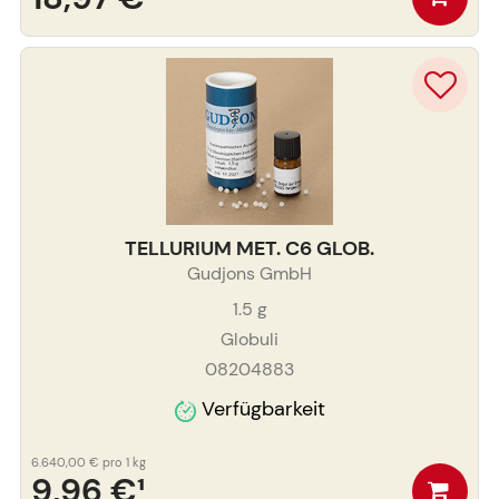
TELLURIUM MET. C6 GLOB.
Gudjons GmbH
1.5
g
Globuli
08204883
Verfügbarkeit
6.640,00 €
pro 1 kg
9,96 €
¹