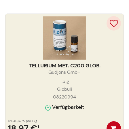
TELLURIUM MET. C200 GLOB.
Gudjons GmbH
1.5
g
Globuli
08220994
Verfügbarkeit
12.646,67 €
pro 1 kg
18,97 €
¹