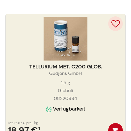
TELLURIUM MET. C200 GLOB.
Gudjons GmbH
1.5
g
Globuli
08220994
Verfügbarkeit
12.646,67 €
pro 1 kg
18,97 €
¹