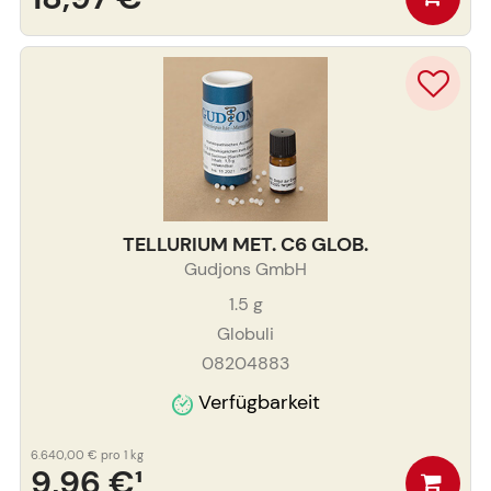
TELLURIUM MET. C6 GLOB.
Gudjons GmbH
1.5
g
Globuli
08204883
Verfügbarkeit
6.640,00 €
pro 1 kg
9,96 €
¹