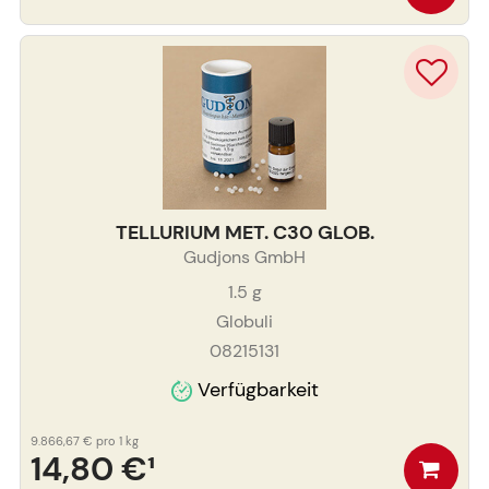
TELLURIUM MET. C30 GLOB.
Gudjons GmbH
1.5
g
Globuli
08215131
Verfügbarkeit
9.866,67 €
pro 1 kg
14,80 €
¹