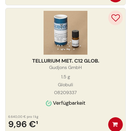
TELLURIUM MET. C12 GLOB.
Gudjons GmbH
1.5
g
Globuli
08209337
Verfügbarkeit
6.640,00 €
pro 1 kg
9,96 €
¹