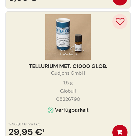
TELLURIUM MET. C1000 GLOB.
Gudjons GmbH
1.5
g
Globuli
08226790
Verfügbarkeit
19.966,67 €
pro 1 kg
29,95 €
¹