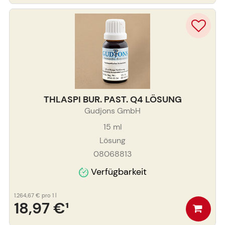
THLASPI BUR. PAST. Q4 LÖSUNG
Gudjons GmbH
15
ml
Lösung
08068813
Verfügbarkeit
1.264,67 €
pro 1 l
18,97 €
¹