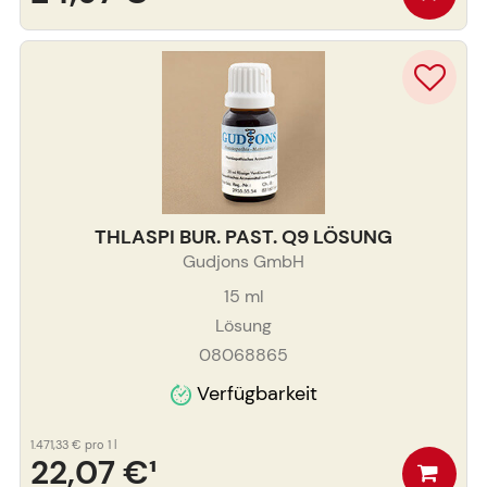
THLASPI BUR. PAST. Q9 LÖSUNG
Gudjons GmbH
15
ml
Lösung
08068865
Verfügbarkeit
1.471,33 €
pro 1 l
22,07 €
¹