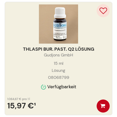
THLASPI BUR. PAST. Q2 LÖSUNG
Gudjons GmbH
15
ml
Lösung
08068799
Verfügbarkeit
1.064,67 €
pro 1 l
15,97 €
¹