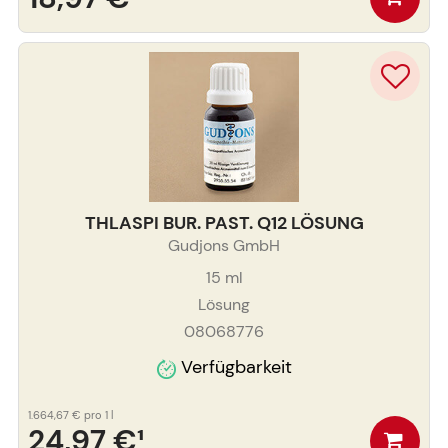
THLASPI BUR. PAST. Q12 LÖSUNG
Gudjons GmbH
15
ml
Lösung
08068776
Verfügbarkeit
1.664,67 €
pro 1 l
24,97 €
¹