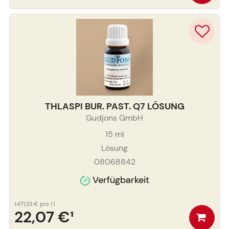
THLASPI BUR. PAST. Q7 LÖSUNG
Gudjons GmbH
15
ml
Lösung
08068842
Verfügbarkeit
1.471,33 €
pro 1 l
22,07 €
¹