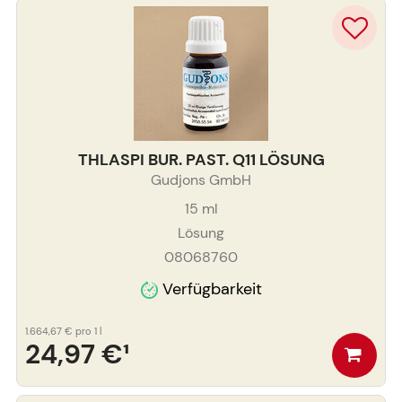
THLASPI BUR. PAST. Q11 LÖSUNG
Gudjons GmbH
15
ml
Lösung
08068760
Verfügbarkeit
1.664,67 €
pro 1 l
24,97 €
¹