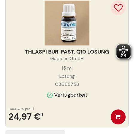
THLASPI BUR. PAST. Q10 LÖSUNG
Gudjons GmbH
15
ml
Lösung
08068753
Verfügbarkeit
1.664,67 €
pro 1 l
24,97 €
¹