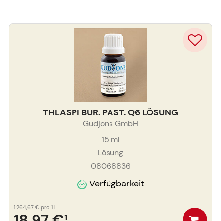
THLASPI BUR. PAST. Q6 LÖSUNG
Gudjons GmbH
15
ml
Lösung
08068836
Verfügbarkeit
1.264,67 €
pro 1 l
18,97 €
¹