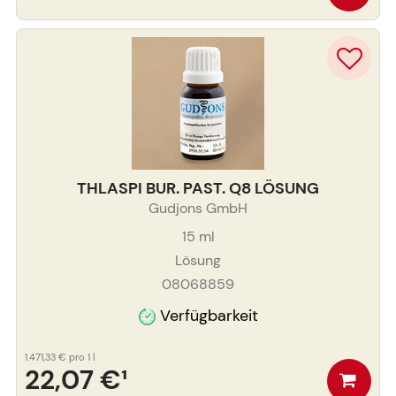
THLASPI BUR. PAST. Q8 LÖSUNG
Gudjons GmbH
15
ml
Lösung
08068859
Verfügbarkeit
1.471,33 €
pro 1 l
22,07 €
¹