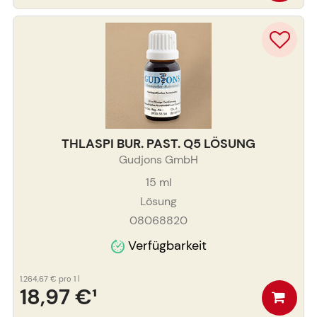
THLASPI BUR. PAST. Q5 LÖSUNG
Gudjons GmbH
15
ml
Lösung
08068820
Verfügbarkeit
1.264,67 €
pro 1 l
18,97 €
¹