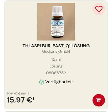
THLASPI BUR. PAST. Q1 LÖSUNG
Gudjons GmbH
15
ml
Lösung
08068782
Verfügbarkeit
1.064,67 €
pro 1 l
15,97 €
¹