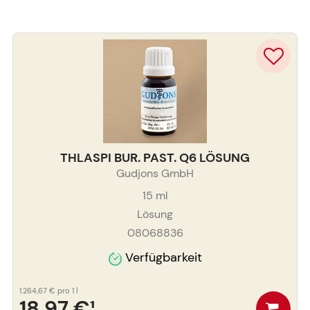
THLASPI BUR. PAST. Q6 LÖSUNG
Gudjons GmbH
15
ml
Lösung
08068836
Verfügbarkeit
1.264,67 €
pro 1 l
18,97 €
¹