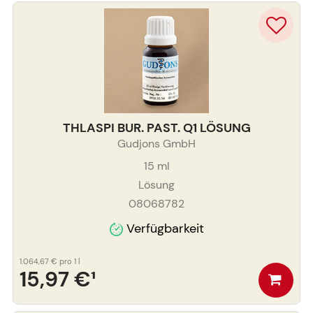
THLASPI BUR. PAST. Q1 LÖSUNG
Gudjons GmbH
15
ml
Lösung
08068782
Verfügbarkeit
1.064,67 €
pro 1 l
15,97 €
¹