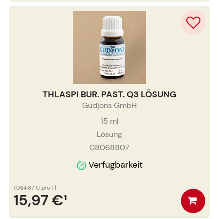
THLASPI BUR. PAST. Q3 LÖSUNG
Gudjons GmbH
15
ml
Lösung
08068807
Verfügbarkeit
1.064,67 €
pro 1 l
15,97 €
¹