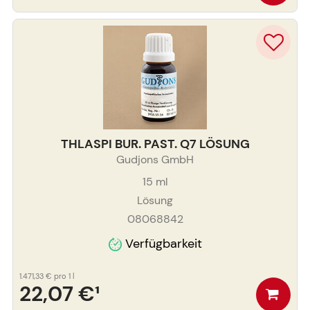
THLASPI BUR. PAST. Q7 LÖSUNG
Gudjons GmbH
15
ml
Lösung
08068842
Verfügbarkeit
1.471,33 €
pro 1 l
22,07 €
¹