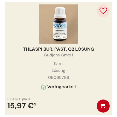
THLASPI BUR. PAST. Q2 LÖSUNG
Gudjons GmbH
15
ml
Lösung
08068799
Verfügbarkeit
1.064,67 €
pro 1 l
15,97 €
¹