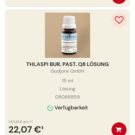
THLASPI BUR. PAST. Q8 LÖSUNG
Gudjons GmbH
15
ml
Lösung
08068859
Verfügbarkeit
1.471,33 €
pro 1 l
22,07 €
¹