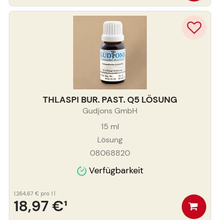
THLASPI BUR. PAST. Q5 LÖSUNG
Gudjons GmbH
15
ml
Lösung
08068820
Verfügbarkeit
1.264,67 €
pro 1 l
18,97 €
¹