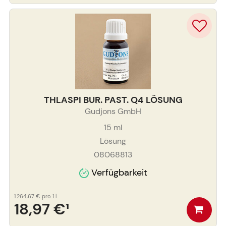
THLASPI BUR. PAST. Q4 LÖSUNG
Gudjons GmbH
15
ml
Lösung
08068813
Verfügbarkeit
1.264,67 €
pro 1 l
18,97 €
¹