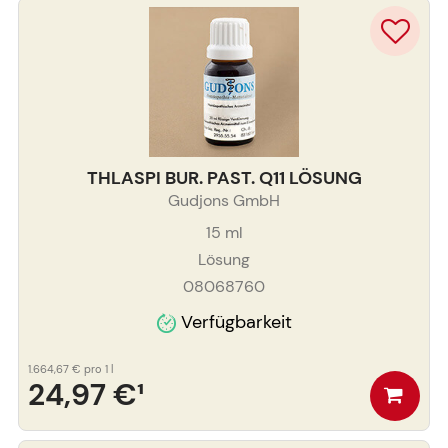
THLASPI BUR. PAST. Q11 LÖSUNG
Gudjons GmbH
15
ml
Lösung
08068760
Verfügbarkeit
1.664,67 €
pro 1 l
24,97 €
¹