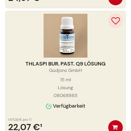
THLASPI BUR. PAST. Q9 LÖSUNG
Gudjons GmbH
15
ml
Lösung
08068865
Verfügbarkeit
1.471,33 €
pro 1 l
22,07 €
¹