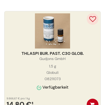
THLASPI BUR. PAST. C30 GLOB.
Gudjons GmbH
1.5
g
Globuli
08211073
Verfügbarkeit
9.866,67 €
pro 1 kg
14,80 €
¹