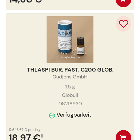
THLASPI BUR. PAST. C200 GLOB.
Gudjons GmbH
1.5
g
Globuli
08216930
Verfügbarkeit
12.646,67 €
pro 1 kg
18,97 €
¹