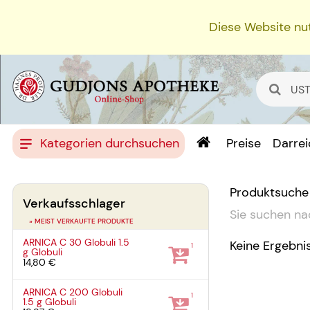
Diese Website nut
Kategorien durchsuchen
Preise
Darre
Produktsuche
Verkaufsschlager
Sie suchen na
» MEIST VERKAUFTE PRODUKTE
ARNICA C 30 Globuli
1.5
Keine Ergebni
1
g
Globuli
14,80 €
ARNICA C 200 Globuli
1
1.5 g
Globuli