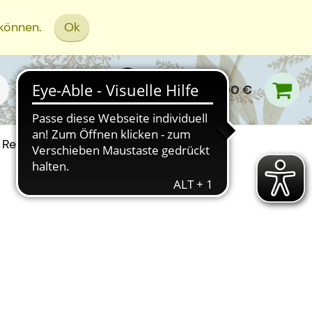
 können.
Ok
0,00 €
Rezept Einreichen