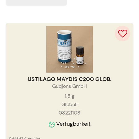
USTILAGO MAYDIS C200 GLOB.
Gudjons GmbH
1.5
g
Globuli
08221108
Verfügbarkeit
12.646,67 €
pro 1 kg