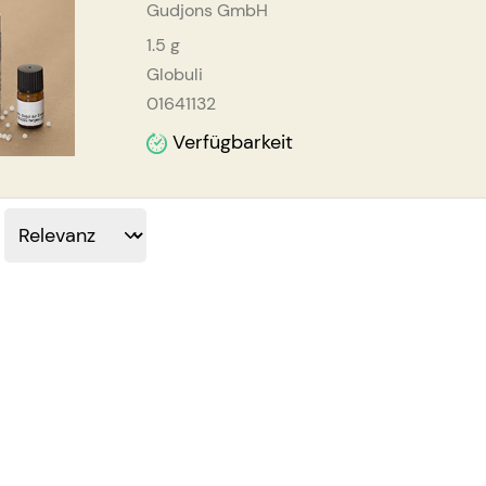
Gudjons GmbH
1.5
g
Globuli
01641132
Verfügbarkeit