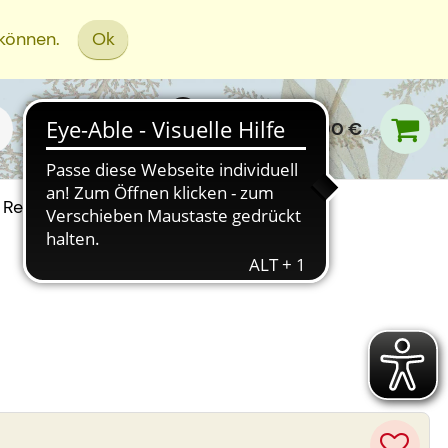
 können.
Ok
0,00 €
Rezept Einreichen