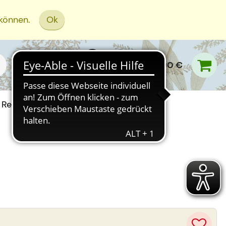
 können.
Ok
0,00 €
Rezept Einreichen