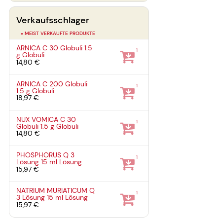
Verkaufsschlager
» MEIST VERKAUFTE PRODUKTE
ARNICA C 30 Globuli
1.5
1
g
Globuli
14,80 €
ARNICA C 200 Globuli
1
1.5 g
Globuli
18,97 €
NUX VOMICA C 30
1
Globuli
1.5 g
Globuli
14,80 €
PHOSPHORUS Q 3
1
Lösung
15 ml
Lösung
15,97 €
NATRIUM MURIATICUM Q
1
3 Lösung
15 ml
Lösung
15,97 €