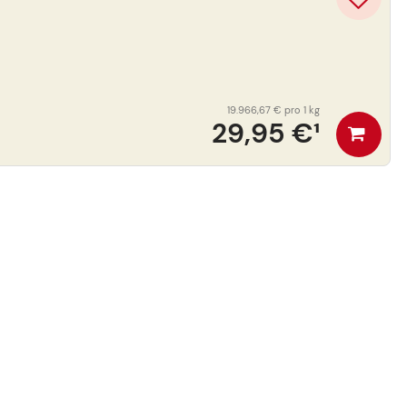
19.966,67 €
pro 1 kg
29,95 €
¹