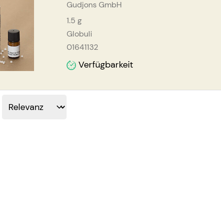
Gudjons GmbH
1.5
g
Globuli
01641132
Verfügbarkeit