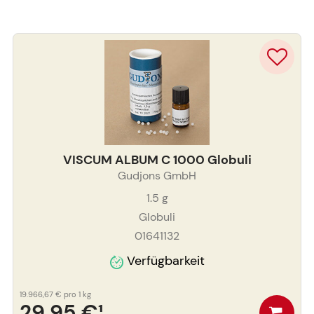
VISCUM ALBUM C 1000 Globuli
Gudjons GmbH
1.5
g
Globuli
01641132
Verfügbarkeit
19.966,67 €
pro 1 kg
29,95 €
¹