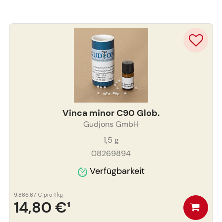
Vinca minor C90 Glob.
Gudjons GmbH
1,5
g
08269894
Verfügbarkeit
9.866,67 €
pro 1 kg
14,80 €
¹