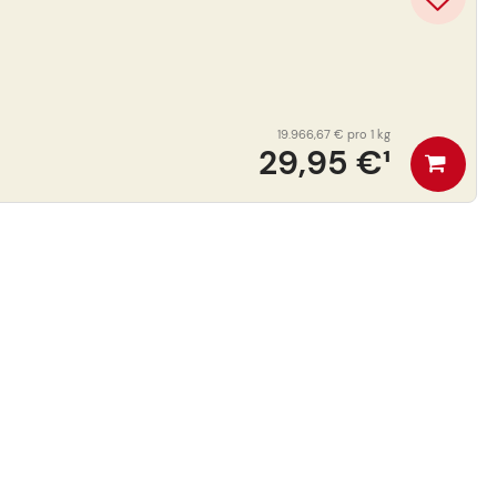
19.966,67 €
pro 1 kg
29,95 €
¹