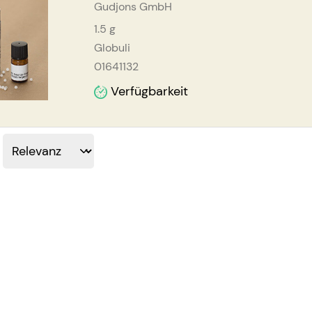
Gudjons GmbH
1.5
g
Globuli
01641132
Verfügbarkeit