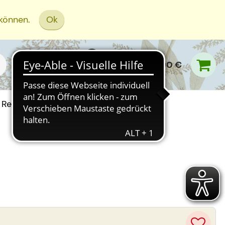
 können.
Ok
0,00 €
Rezept Einreichen