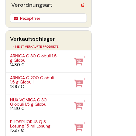
Verordnungsart
Rezeptfrei
Verkaufsschlager
» MEIST VERKAUFTE PRODUKTE
ARNICA C 30 Globuli
1.5
1
g
Globuli
14,80 €
ARNICA C 200 Globuli
1
1.5 g
Globuli
18,97 €
NUX VOMICA C 30
1
Globuli
1.5 g
Globuli
14,80 €
PHOSPHORUS Q 3
1
Lösung
15 ml
Lösung
15,97 €