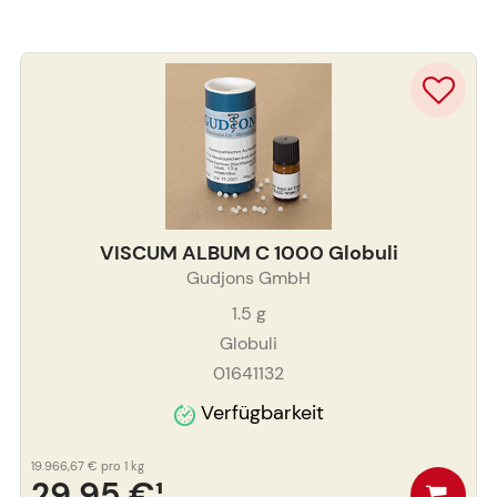
VISCUM ALBUM C 1000 Globuli
Gudjons GmbH
1.5
g
Globuli
01641132
Verfügbarkeit
19.966,67 €
pro 1 kg
29,95 €
¹