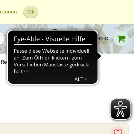
 können.
Ok
0,00 €
Rezept Einreichen