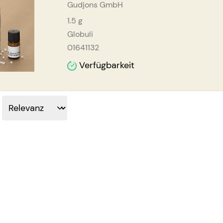
Gudjons GmbH
1.5
g
Globuli
01641132
Verfügbarkeit