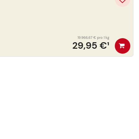
19.966,67 €
pro 1 kg
29,95 €
¹