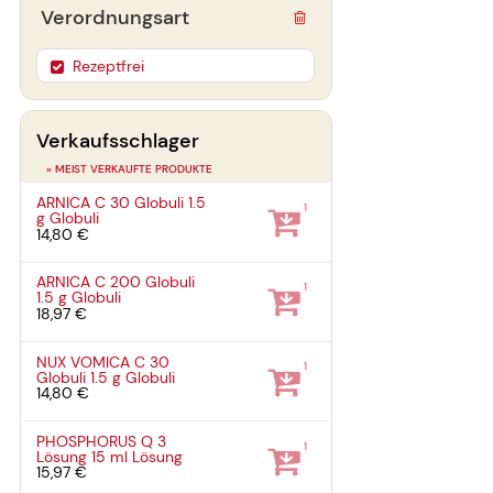
Verordnungsart
Rezeptfrei
Verkaufsschlager
» MEIST VERKAUFTE PRODUKTE
ARNICA C 30 Globuli
1.5
1
g
Globuli
14,80 €
ARNICA C 200 Globuli
1
1.5 g
Globuli
18,97 €
NUX VOMICA C 30
1
Globuli
1.5 g
Globuli
14,80 €
PHOSPHORUS Q 3
1
Lösung
15 ml
Lösung
15,97 €