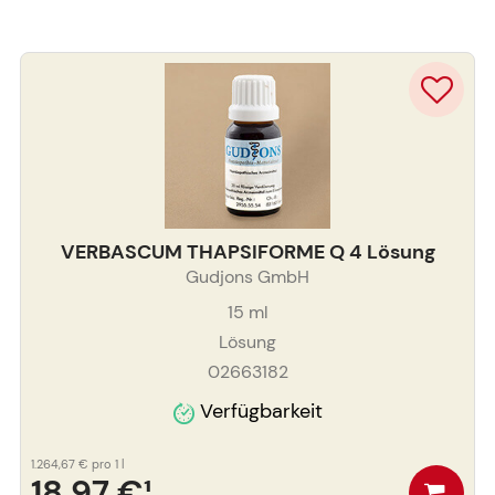
VERBASCUM THAPSIFORME Q 4 Lösung
Gudjons GmbH
15
ml
Lösung
02663182
Verfügbarkeit
1.264,67 €
pro 1 l
18,97 €
¹