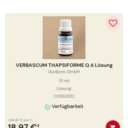
VERBASCUM THAPSIFORME Q 4 Lösung
Gudjons GmbH
15
ml
Lösung
02663182
Verfügbarkeit
1.264,67 €
pro 1 l
18,97 €
¹