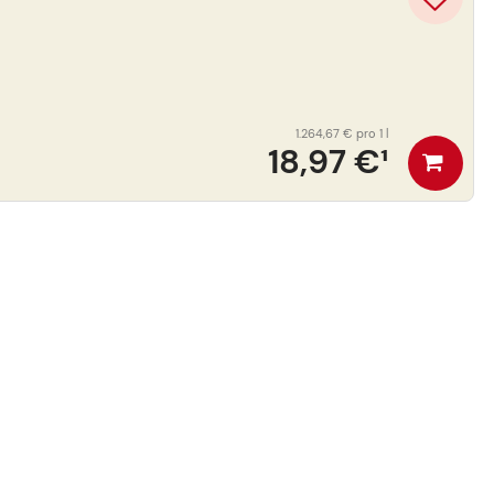
1.264,67 €
pro 1 l
18,97 €
¹