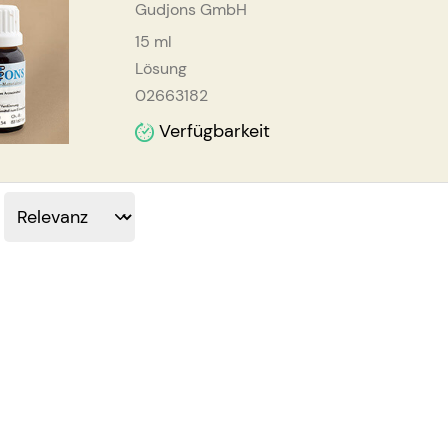
Gudjons GmbH
15
ml
Lösung
02663182
Verfügbarkeit