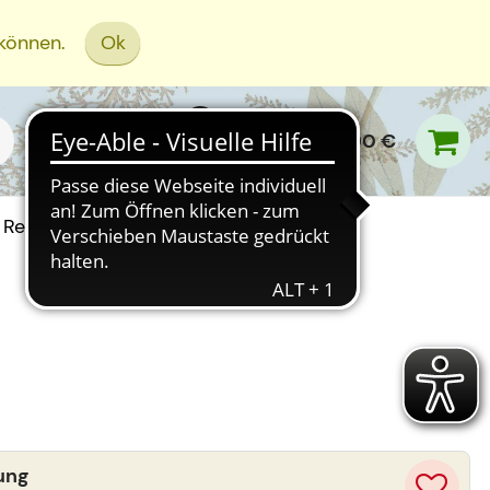
 können.
Ok
0,00 €
Rezept Einreichen
ung