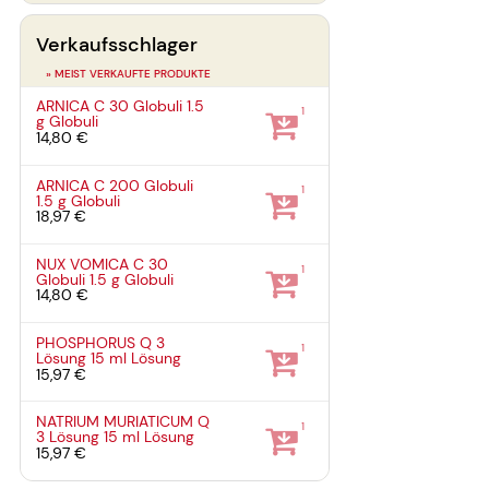
Verkaufsschlager
» MEIST VERKAUFTE PRODUKTE
ARNICA C 30 Globuli
1.5
1
g
Globuli
14,80 €
ARNICA C 200 Globuli
1
1.5 g
Globuli
18,97 €
NUX VOMICA C 30
1
Globuli
1.5 g
Globuli
14,80 €
PHOSPHORUS Q 3
1
Lösung
15 ml
Lösung
15,97 €
NATRIUM MURIATICUM Q
1
3 Lösung
15 ml
Lösung
15,97 €