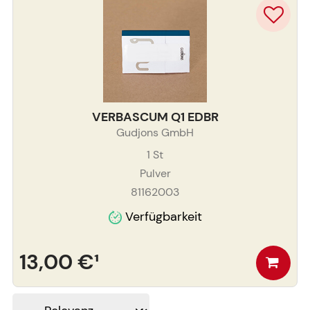
VERBASCUM Q1 EDBR
Gudjons GmbH
1
St
Pulver
81162003
Verfügbarkeit
13,00 €
¹