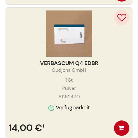
VERBASCUM Q4 EDBR
Gudjons GmbH
1
St
Pulver
81162470
Verfügbarkeit
14,00 €
¹