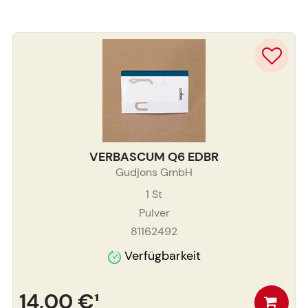
VERBASCUM Q6 EDBR
Gudjons GmbH
1
St
Pulver
81162492
Verfügbarkeit
14,00 €
¹