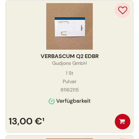
VERBASCUM Q2 EDBR
Gudjons GmbH
1
St
Pulver
81162115
Verfügbarkeit
13,00 €
¹