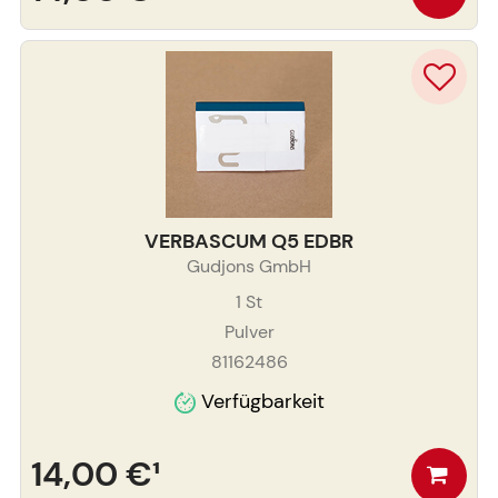
VERBASCUM Q5 EDBR
Gudjons GmbH
1
St
Pulver
81162486
Verfügbarkeit
14,00 €
¹