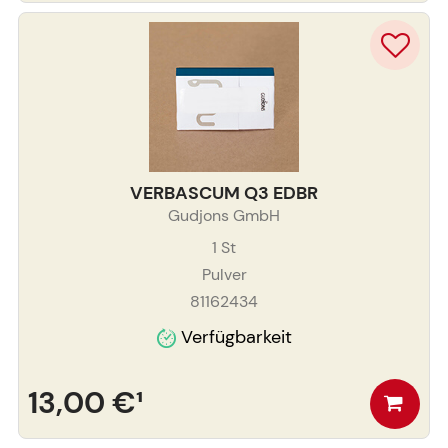
VERBASCUM Q3 EDBR
Gudjons GmbH
1
St
Pulver
81162434
Verfügbarkeit
13,00 €
¹