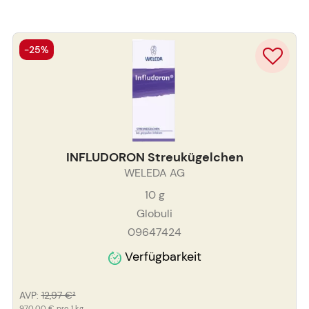
-25%
INFLUDORON Streukügelchen
WELEDA AG
10
g
Globuli
09647424
Verfügbarkeit
AVP
:
12,97 €
²
970,00 €
pro 1 kg