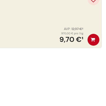
AVP
:
12,97 €
²
970,00 €
pro 1 kg
9,70 €
¹