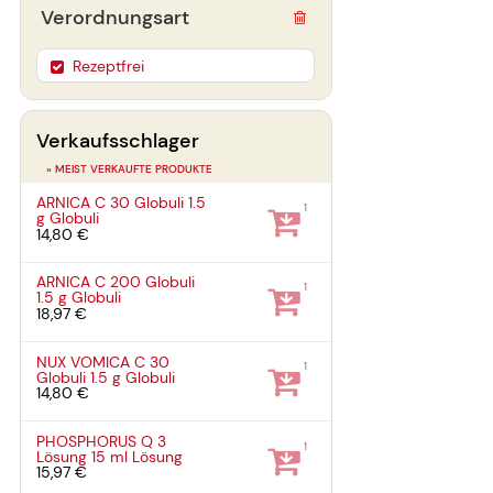
Verordnungsart
Rezeptfrei
Verkaufsschlager
» MEIST VERKAUFTE PRODUKTE
ARNICA C 30 Globuli
1.5
1
g
Globuli
14,80 €
ARNICA C 200 Globuli
1
1.5 g
Globuli
18,97 €
NUX VOMICA C 30
1
Globuli
1.5 g
Globuli
14,80 €
PHOSPHORUS Q 3
1
Lösung
15 ml
Lösung
15,97 €