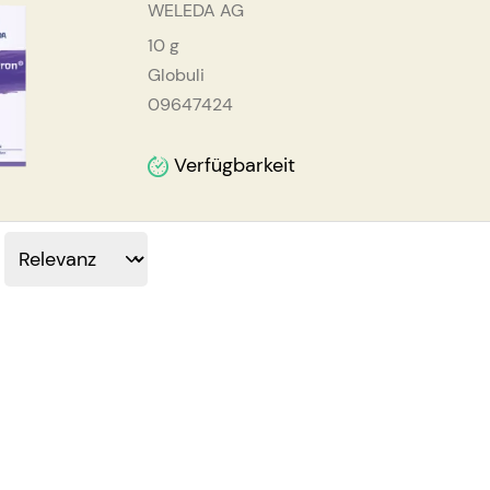
WELEDA AG
10
g
Globuli
09647424
Verfügbarkeit