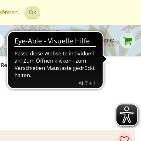
 können.
Ok
0,00 €
Rezept Einreichen