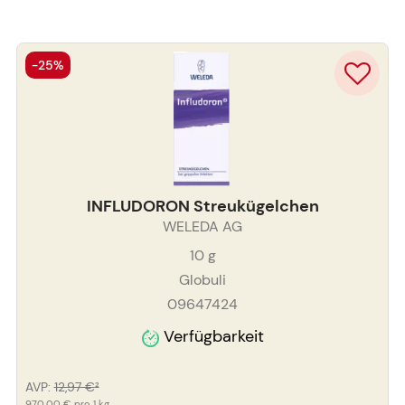
-25%
INFLUDORON Streukügelchen
WELEDA AG
10
g
Globuli
09647424
Verfügbarkeit
AVP
:
12,97 €
²
970,00 €
pro 1 kg