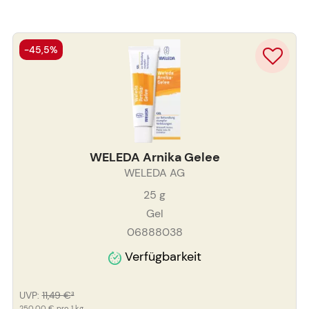
-45,5%
WELEDA Arnika Gelee
WELEDA AG
25
g
Gel
06888038
Verfügbarkeit
UVP
:
11,49 €
³
250,00 €
pro 1 kg