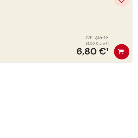
UVP
:
7,45 €
³
34,00 €
pro 1 l
6,80 €
¹