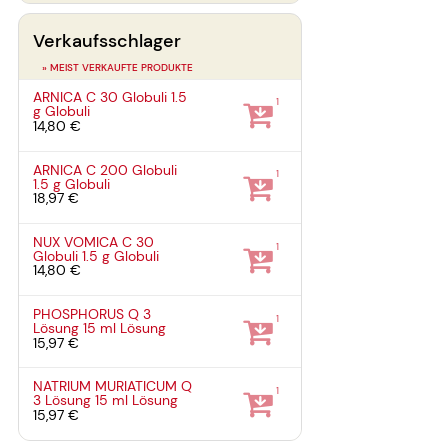
Verkaufsschlager
» MEIST VERKAUFTE PRODUKTE
ARNICA C 30 Globuli
1.5
1
g
Globuli
14,80 €
ARNICA C 200 Globuli
1
1.5 g
Globuli
18,97 €
NUX VOMICA C 30
1
Globuli
1.5 g
Globuli
14,80 €
PHOSPHORUS Q 3
1
Lösung
15 ml
Lösung
15,97 €
NATRIUM MURIATICUM Q
1
3 Lösung
15 ml
Lösung
15,97 €