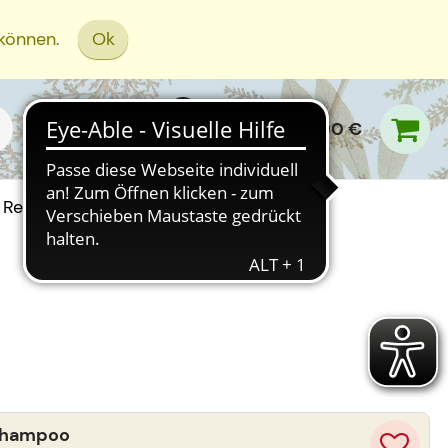
 können.
Ok
0,00 €
Rezept Einreichen
Shampoo