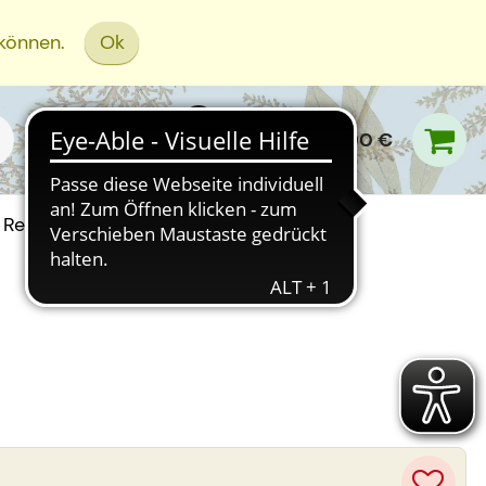
 können.
Ok
0,00 €
Rezept Einreichen