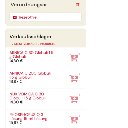
Verordnungsart
Rezeptfrei
Verkaufsschlager
» MEIST VERKAUFTE PRODUKTE
ARNICA C 30 Globuli
1.5
1
g
Globuli
14,80 €
ARNICA C 200 Globuli
1
1.5 g
Globuli
18,97 €
NUX VOMICA C 30
1
Globuli
1.5 g
Globuli
14,80 €
PHOSPHORUS Q 3
1
Lösung
15 ml
Lösung
15,97 €