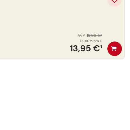
AVP
:
19,99 €
²
139,50 €
pro 1 l
13,95 €
¹