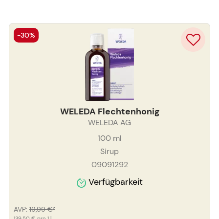
-30%
WELEDA Flechtenhonig
WELEDA AG
100
ml
Sirup
09091292
Verfügbarkeit
AVP
:
19,99 €
²
139,50 €
pro 1 l