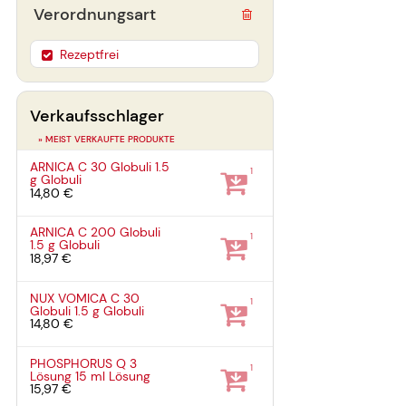
Verordnungsart
Rezeptfrei
Verkaufsschlager
» MEIST VERKAUFTE PRODUKTE
ARNICA C 30 Globuli
1.5
1
g
Globuli
14,80 €
ARNICA C 200 Globuli
1
1.5 g
Globuli
18,97 €
NUX VOMICA C 30
1
Globuli
1.5 g
Globuli
14,80 €
PHOSPHORUS Q 3
1
Lösung
15 ml
Lösung
15,97 €