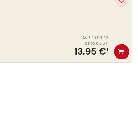
AVP
:
19,99 €
²
139,50 €
pro 1 l
13,95 €
¹