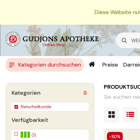
Diese Website nut
Kategorien durchsuchen
Preise
Darre
PRODUKTSU
Kategorien
Sie suchen na
Naturheilkunde
Verfügbarkeit
(1)
-30%