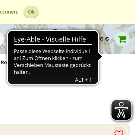
 können.
Ok
0,00 €
Rezept Einreichen