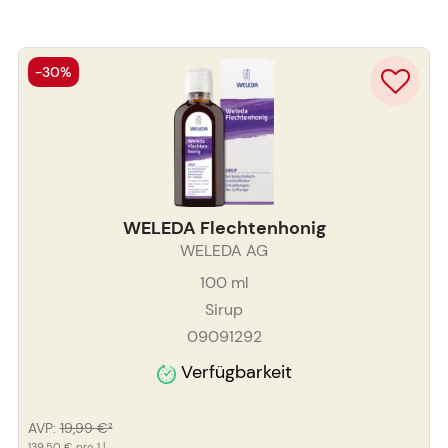
-30%
WELEDA Flechtenhonig
WELEDA AG
100
ml
Sirup
09091292
Verfügbarkeit
AVP
:
19,99 €
²
139,50 €
pro 1 l