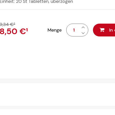
Einheit:
20
St
Tabletten, überzogen
9,34 €
²
8,50 €
¹
Menge
In