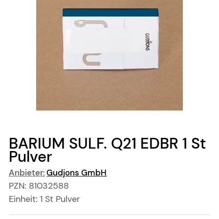
BARIUM SULF. Q21 EDBR
1 St
Pulver
Anbieter:
Gudjons GmbH
PZN:
81032588
Einheit:
1
St
Pulver